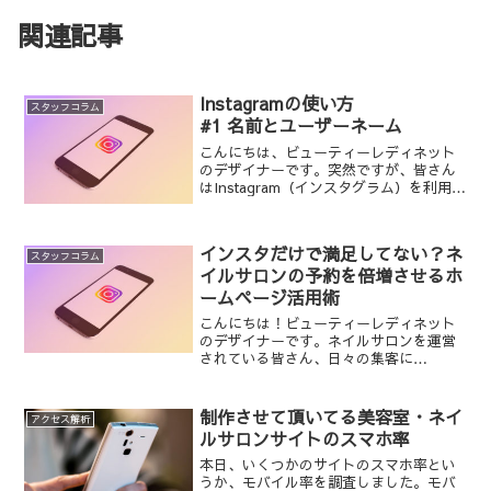
関連記事
Instagramの使い方
スタッフコラム
#1 名前とユーザーネーム
こんにちは、ビューティーレディネット
のデザイナーです。突然ですが、皆さん
はInstagram（インスタグラム）を利用し
たことはありますか？スタイリスト・ネ
イリストの方は作品紹介で利用をしてい
る方も多いのではないでしょうか。とい
インスタだけで満足してない？ネ
うわけで、これ...
スタッフコラム
イルサロンの予約を倍増させるホ
ームページ活用術
こんにちは！ビューティーレディネット
のデザイナーです。ネイルサロンを運営
されている皆さん、日々の集客に
Instagram（インスタ）をフル活用されて
いることと思います。インスタからの予
約で「今のところ順調！」と感じている
制作させて頂いてる美容室・ネイ
アクセス解析
サロン様も多いのでは...
ルサロンサイトのスマホ率
本日、いくつかのサイトのスマホ率とい
うか、モバイル率を調査しました。モバ