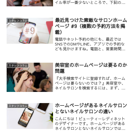
イル率が一番少ないところで、下記の状
況。他は全て70%超えという事実。一番
高いところで78%という数字でした。や
はり、美容室やネイルサロンのサイトに
最近見つけた素敵なサロンホーム
スタッフコラム
関しては圧倒的にスマ...
ページ #9（複数の予約方法を掲
載）
電話やネット予約の他にも、最近では
SNSでのDMやLINE、アプリでの予約な
ども見かけますね。電話と、営業時間外
の予約が可能な何かもう1つ予約方法を設
けているとお客さんにとっては便利なの
ではないでしょうか。
美容室のホームページは要るのか
スタッフコラム
問題
『大手検索サイトに登録すれば、ホーム
ページは要らないのでは？』美容室や、
ネイルサロンを検索するには、まず、大
手検索サイトや地図での検索をするのが
定番になりました。必要な情報は、全て
検索サイトで閲覧できるし・・・ホーム
ホームページがあるネイルサロン
スタッフコラム
ページは本当に必要ないの...
とないネイルサロンの違い
こんにちは！ビューティーレディネット
のデザイナーです。ホームページがある
ネイルサロンとないネイルサロンではど
のような違いがあるのか知っています