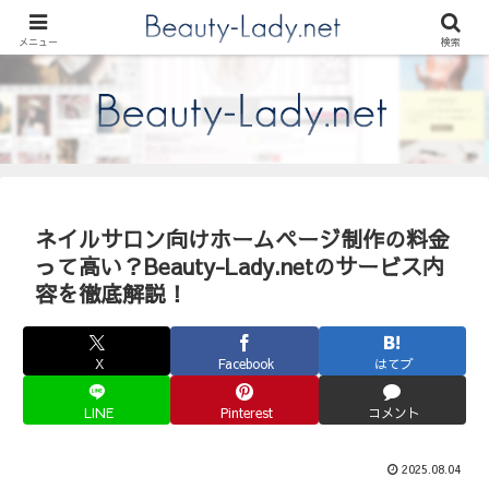
美容室・ネイルサロンのホームページ制作、Beauty-lady.net（ビューティレデ
ィネット）の制作実績やキャンペーン情報、スタッフコラムをお届けします。
メニュー
検索
ネイルサロン向けホームページ制作の料金
って高い？Beauty-Lady.netのサービス内
容を徹底解説！
X
Facebook
はてブ
LINE
Pinterest
コメント
2025.08.04