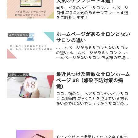
人気のテンプレート４選！
当サービスのネイルサロンホームページ
制作に特に人気のあるテンプレート４選
をご紹介します！
ホームページがあるサロンとない
スタッフコラム
サロンの違い
ホームページがあるサロンとないサロン
の違い ホームページがあるサロン と ホ
ームページがないサロン お客様の立場に
なって考えた時、どちらのサロンを選び
ますか？施術内容、値段、交通アクセス
の利便性も同じくらい・・・どちらにし
最近見つけた素敵なサロンホーム
スタッフコラム
ようか悩んだ時に、...
ページ #8（感染予防対策の掲
載）
コロナ禍の今、ヘアサロンやネイルサロ
ンに積極的に行くことを控えている方も
多いのではないでしょうか？サロンのホ
ームページに感染予防対策についての掲
載があると安心してサロンへ行くことが
できますね。
インスタだけで満足してない？ネイルサ