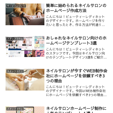
簡単に始められるネイルサロンの
サービスについて
ホームページ作成方法
こんにちは！ビューティーレディネット
のデザイナーです。ホームページを作り
たいと思ったとき、作る方法が何通りも
あることを知っていますか？ということ
で今回は様々なホームページの作成方法
をご紹介します。ホームページ制作の重
おしゃれなネイルサロン向けのホ
スタッフコラム
要性とメリット現代のビジ...
ームページテンプレート3選
こんにちは！ビューティーレディネット
のスタッフです。今回はネイルサロン向
けのテンプレートデザイン3選をご紹介し
ます。テンプレート選びの参考になれば
嬉しいです。おしゃれなサロンホームペ
ージ制作の重要性ネイルサロンやヘアサ
ネイルサロンが今すぐWEB制作会
スタッフコラム
ロンへは、おしゃれやキ...
社にホームページを依頼すべき3
つの理由
こんにちは！ビューティーレディネット
のデザイナーです。今回はWEB制作会社
にホームページを依頼すべき3つの理由ご
紹介します。ネイルサロンにホームペー
ジが必要な理由とは？ホームページは24
時間365日、自動でサロンをPRすること
ネイルサロンホームページ制作に
スタッフコラム
ができます。お...