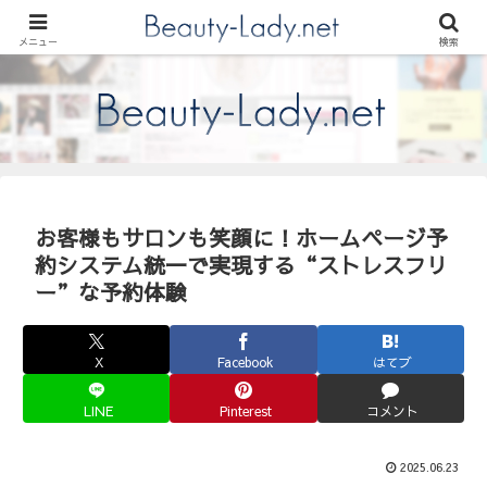
美容室・ネイルサロンのホームページ制作、Beauty-lady.net（ビューティレデ
ィネット）の制作実績やキャンペーン情報、スタッフコラムをお届けします。
メニュー
検索
お客様もサロンも笑顔に！ホームページ予
約システム統一で実現する“ストレスフリ
ー”な予約体験
X
Facebook
はてブ
LINE
Pinterest
コメント
2025.06.23